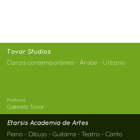
Tovar Studios
Danza contemporánea - Árabe - Urbano
Profesora
Gabriela Tovar
Etarsis Academia de Artes
Piano - Dibujo - Guitarra - Teatro - Canto