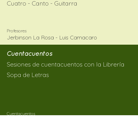
Cuatro - Canto - Guitarra
Profesores
Jerbinson La Rosa - Luis Camacaro
Cuentacuentos
Sesiones de cuentacuentos con la Librería
Sopa de Letras
Cuentacuentos
Daniela Decena, Nury Delgado