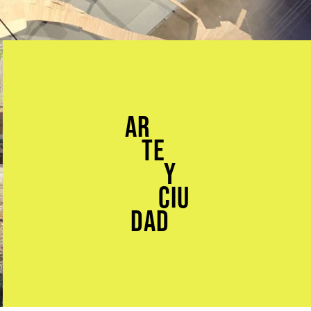
Ar
te
y
ciu
dad