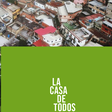
la
casa
de
todos