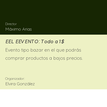
Director
Máximo Arias
EEL EEVENTO: Todo a 1$
Evento tipo bazar en el que podrás
comprar productos a bajos precios.
Organizador:
Elvira González