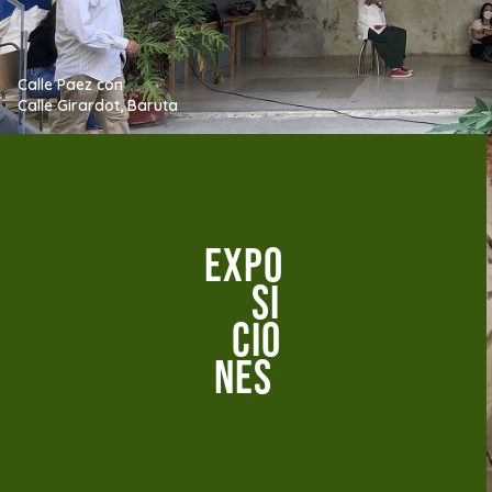
Calle Paez con
Calle Girardot, Baruta
expo
si
cio
nes