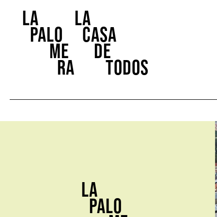
la
la
Palo
casa
me
de
ra
todos
la
Palo