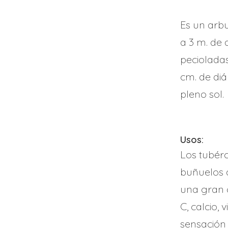
Es un arbu
a 3 m. de 
pecioladas
cm. de diá
pleno sol.
Usos:
Los tubér
buñuelos d
una gran c
C, calcio,
sensación 