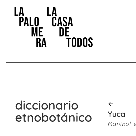
la
la
Palo
casa
me
de
ra
todos
diccionario
Yuca
etnobotánico
Manihot 