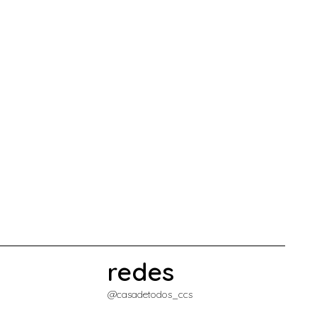
redes
@casadetodos_ccs